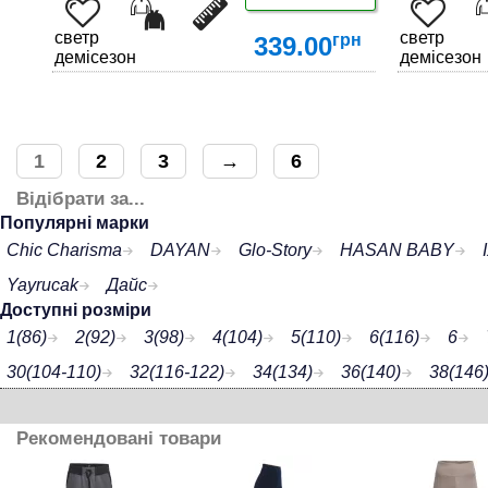
светр
светр
грн
339.00
демісезон
демісезон
1
2
3
→
6
Відібрати за...
ДЕТАЛЬНІШЕ
Популярні марки
Chic Charisma
DAYAN
Glo-Story
HASAN BABY
Yayrucak
Дайс
Доступні розміри
1(86)
2(92)
3(98)
4(104)
5(110)
6(116)
6
30(104-110)
32(116-122)
34(134)
36(140)
38(146
164
150
152
152/158
146
164/170
Рекомендовані товари