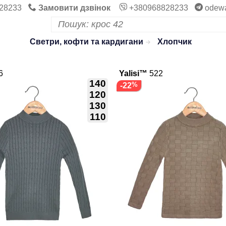
28233
Замовити дзвінок
+380968828233
odew
Светри, кофти та кардигани
Хлопчик
6
Yalisi™
522
140
-22
120
130
110