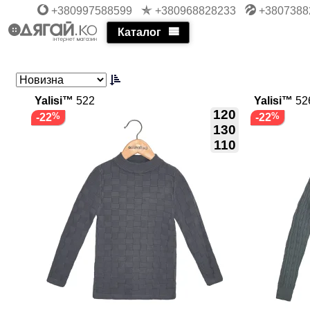
+380997588599
+380968828233
+3807388
Каталог
Yalisi™
522
Yalisi™
52
120
-22
-22
130
110