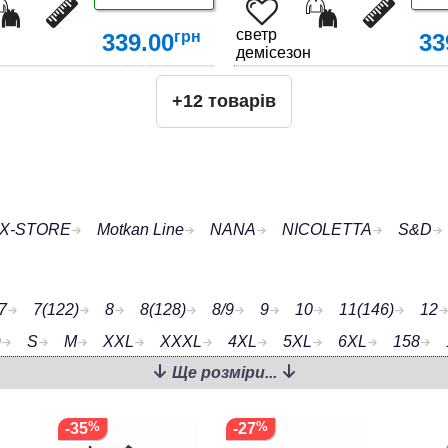
светр
грн
339.00
33
демісезон
+12 товарів
ДЕТАЛЬНІШЕ
ДЕТАЛЬНІШЕ
IX-STORE
Motkan Line
NANA
NICOLETTA
S&D
7
7(122)
8
8(128)
8/9
9
10
11(146)
12
)
S
M
XXL
XXXL
4XL
5XL
6XL
158
Ще розміри...
-35
-27