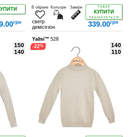
В обране
Кольори
Заміри
ТОВАР
КУПИТИ
КУПИТИ
ЗАКІНЧУЄТЬСЯ
светр
грн
грн
9.00
339.00
демісезон
Yalisi™
528
150
140
-22
140
110
ДЕТАЛЬНІШЕ