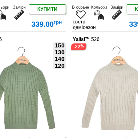
льори
Заміри
В обране
Кольори
Заміри
КУПИТИ
светр
грн
339.00
33
демісезон
6
Yalisi™
526
150
-22
130
140
120
ДЕТАЛЬНІШЕ
ДЕТАЛЬНІШЕ