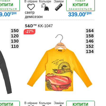
ТОВАР
В обране
Кольори
Заміри
ТОВАР
КУПИТИ
КУПИТИ
ІНЧУЄТЬСЯ
ЗАКІНЧУЄТЬСЯ
светр
грн
грн
9.00
339.00
демісезон
S&D™
KK-1047
150
164
-27
120
158
130
146
110
152
ДЕТАЛЬНІШЕ
134
В обране
Кольори
Заміри
КУПИТИ
КУПИТИ