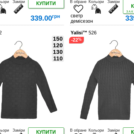
льори
Заміри
В обране
Кольори
Заміри
КУПИТИ
ЗАК
светр
грн
339.00
33
демісезон
2
Yalisi™
526
150
-22
120
130
110
ДЕТАЛЬНІШЕ
ДЕТАЛЬНІШЕ
льори
Заміри
В обране
Кольори
Заміри
КУПИТИ