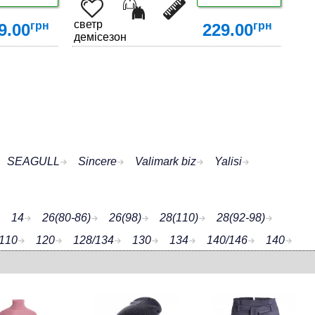
светр
грн
грн
9.00
229.00
демісезон
ДЕТАЛЬНІШЕ
SEAGULL
Sincere
Valimark biz
Yalisi
14
26(80-86)
26(98)
28(110)
28(92-98)
110
120
128/134
130
134
140/146
140