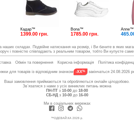
Кадар™
Bona™
Anne™
1399.00 грн.
1785.00 грн.
465.0
а наших складах. Подвійне натискання на розмір, і Ви бачите в яких магаз
оруч і повністю співпадають з реальним товаром, тобто Ви купуєте саме
ставка
Обмін та повернення
Корисна інформація
Політика конфіденц
ижки для товарів із відповідним значком
закінчаться 24.08.2026 р
-XX
Ваші замовлення приймаються та обробляються онлайн цілодобово.
Зв`язатися з нами з усіх виниклих питань можна
ПН-ПТ
з
10-00
до
18-00
СБ-НД
з
10-00
до
16-00
Ми в соціальних мережах
™ОДЕВАЙ.КА 2026 р.