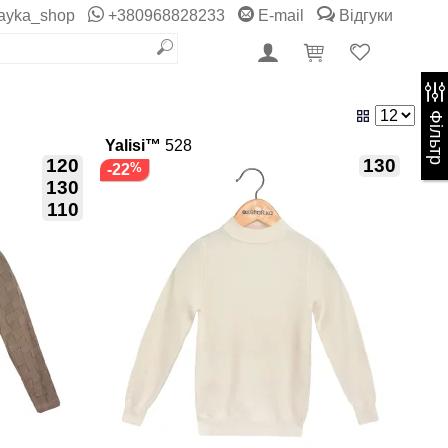
ayka_shop
+380968828233
E-mail
Відгуки
Фільтр
Yalisi™
528
120
130
-22
130
110