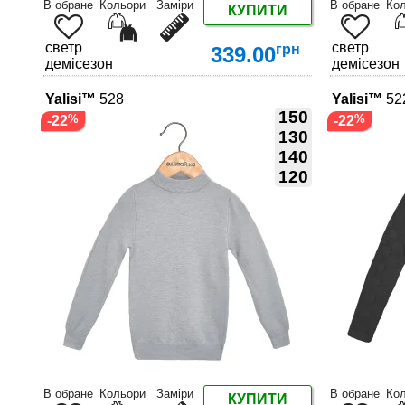
В обране
Кольори
Заміри
В обране
Ко
КУПИТИ
светр
светр
грн
339.00
демісезон
демісезон
Yalisi™
528
Yalisi™
52
150
-22
-22
130
140
120
ДЕТАЛЬНІШЕ
В обране
Кольори
Заміри
В обране
Ко
КУПИТИ