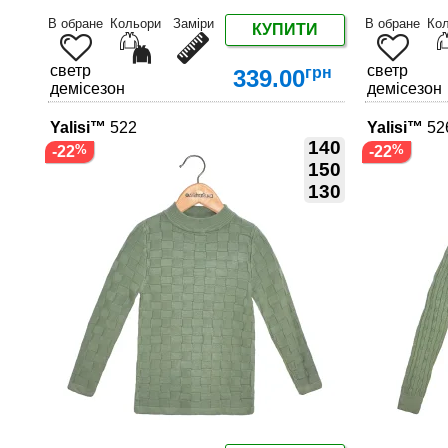
В обране
Кольори
Заміри
В обране
Ко
КУПИТИ
светр
светр
грн
339.00
демісезон
демісезон
Yalisi™
522
Yalisi™
52
140
-22
-22
150
130
ДЕТАЛЬНІШЕ