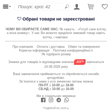
Обрані товари не зареєстровані
ЧОМУ ВИ ОБИРАЄТЕ САМЕ НАС:
Як кажуть : «Готуй сани влітку,
а воза взимку». У нас Ви можете придбати зимовий товар навіть
влітку, і навпаки.
Про компанію
Оплата і доставка
Обмін та повернення
Корисна інформація
Політика конфіденційності
Як підібрати розмір
Знижки для товарів із відповідним значком
закінчаться
-XX
24.08.2026 року
Ваші замовлення приймаються та обробляються онлайн
цілодобово.
Зв`язатися з нами з усіх виниклих питань можна
ПН-ПТ
з
10-00
до
18-00
СБ-НД
з
10-00
до
16-00
Ми в соціальних мережах
™ОДЕВАЙ.КА 2026 р.