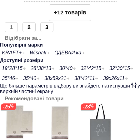
+12 товарів
1
2
3
Відібрати за...
Популярні марки
KRAFT+
Wishak
ОДЕВАЙ.ка
Доступні розміри
19*28*15
28*38*13
30*40
32*42*15
32*30*15
35*46
35*40
38х59х21
38*42*11
39x26x11
Ще більше параметрів відбору ви знайдете натиснувши
у
верхній частині екрану
Рекомендовані товари
-25
-28