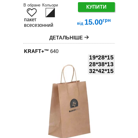
В обране
Кольори
КУПИТИ
пакет
грн
15.00
від
всесезонний
ДЕТАЛЬНІШЕ
KRAFT+™
640
19*28*15
28*38*13
32*42*15