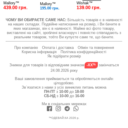
Mallory™
Wishak™
Mallory™
439.00 грн.
139.00 грн.
195.00 грн.
ЧОМУ ВИ ОБИРАЄТЕ САМЕ НАС:
Більшість товарів є в наявності
на наших складах. Подвійне натискання на розмір, і Ви бачите в
яких магазинах, він є в наявності. Майже всі фото товару,
виставлені на сайті, зроблені власноруч і повністю співпадають з
реальним товаром, тобто Ви купуєте саме те, що бачите.
Про компанію
Оплата і доставка
Обмін та повернення
Корисна інформація
Політика конфіденційності
Як підібрати розмір
Знижки для товарів із відповідним значком
закінчаться
-XX
24.08.2026 року
Ваші замовлення приймаються та обробляються онлайн
цілодобово.
Зв`язатися з нами з усіх виниклих питань можна
ПН-ПТ
з
10-00
до
18-00
СБ-НД
з
10-00
до
16-00
Ми в соціальних мережах
™ОДЕВАЙ.КА 2026 р.