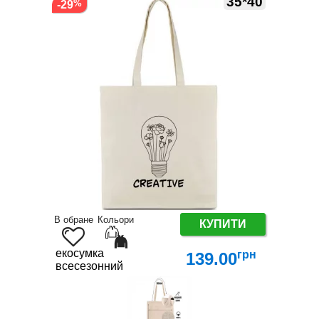
35*40
-29
В обране
Кольори
КУПИТИ
екосумка
грн
139.00
всесезонний