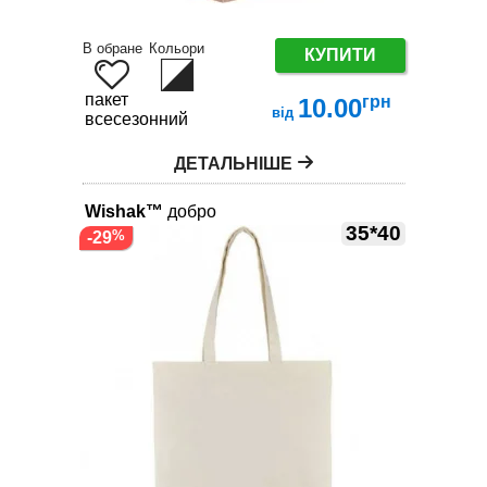
В обране
Кольори
КУПИТИ
пакет
грн
10.00
від
всесезонний
ДЕТАЛЬНІШЕ
Wishak™
добро
35*40
-29