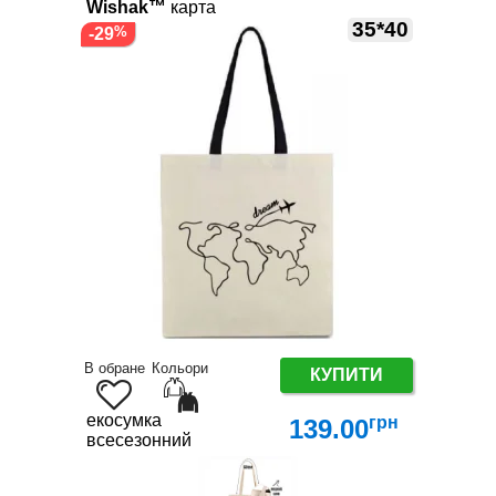
Wishak™
карта
35*40
-29
В обране
Кольори
КУПИТИ
екосумка
грн
139.00
всесезонний