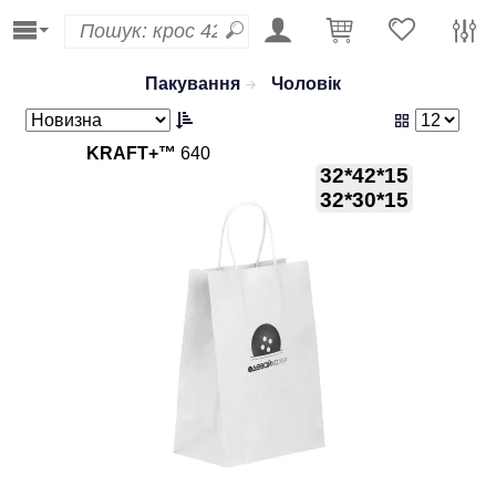
Пакування
Чоловік
KRAFT+™
640
32*42*15
32*30*15