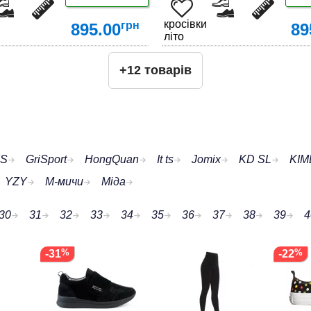
кросівки
грн
895.00
89
літо
+12 товарів
ДЕТАЛЬНІШЕ
ДЕТАЛЬНІШЕ
IS
GriSport
HongQuan
It ts
Jomix
KD SL
KI
YZY
М-мичи
Міда
30
31
32
33
34
35
36
37
38
39
4
-31
-22