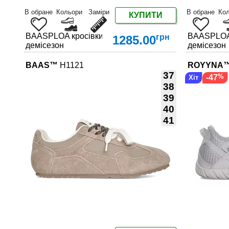
В обране
Кольори
Заміри
В обране
Ко
КУПИТИ
BAASPLOA кросівки весняно-літні – дихаючі моделі з 
BAASPLOA к
грн
1285.00
демісезон
демісезон
BAAS™
H1121
ROYYNA
37
-47
38
39
40
ДЕТАЛЬНІШЕ
41