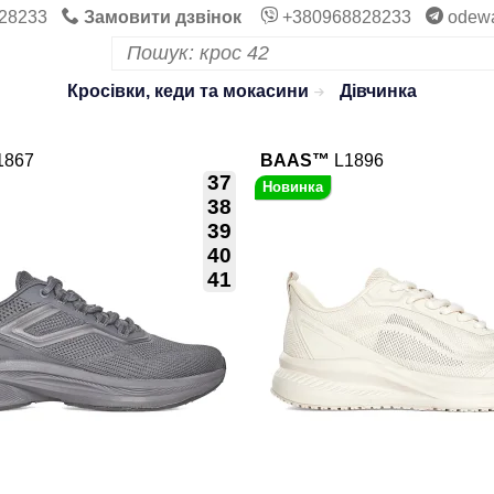
28233
Замовити дзвінок
+380968828233
odew
Кросівки, кеди та мокасини
Дівчинка
1867
BAAS™
L1896
37
38
39
40
41