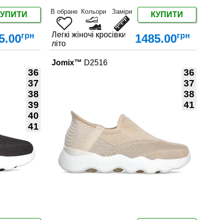
В обране
Кольори
Заміри
КУПИТИ
КУПИТИ
місезон: анатомічна підтримка та стильний дизайн
Легкі жіночі кросівки на демісезон: анатомічн
грн
грн
5.00
1485.00
літо
Jomix™
D2516
36
36
37
37
38
38
39
41
ДЕТАЛЬНІШЕ
40
41