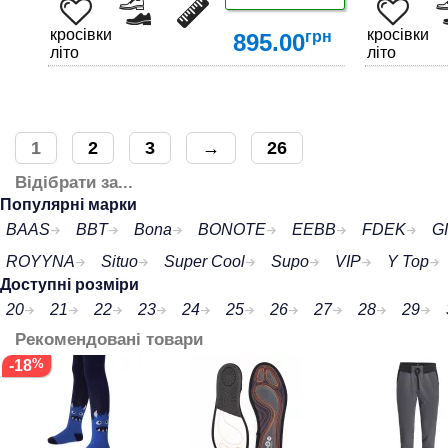
кросівки
кросівки
грн
895.00
літо
літо
1
2
3
→
26
Відібрати за...
ДЕТАЛЬНІШЕ
Популярні марки
BAAS
BBT
Bona
BONOTE
EEBB
FDEK
G
ROYYNA
Situo
Super Cool
Supo
VIP
Y Top
Доступні розміри
20
21
22
23
24
25
26
27
28
29
Рекомендовані товари
-18