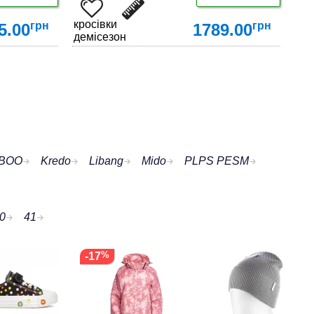
кросівки
грн
грн
5.00
1789.00
демісезон
ДЕТАЛЬНІШЕ
MBOO
Kredo
Libang
Mido
PLPS PESM
0
41
-17