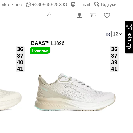
ayka_shop
+380968828233
E-mail
Відгуки
Фільтр
BAAS™
L1896
36
36
37
37
40
39
41
41