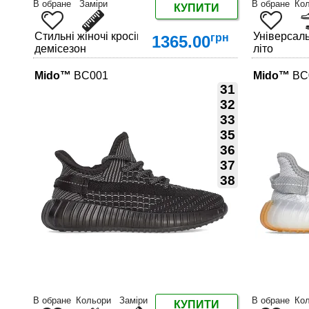
В обране
Заміри
В обране
Ко
КУПИТИ
Стильні жіночі кросівки Casual – доставка по Україні
Універсаль
грн
1365.00
демісезон
літо
Mido™
BC001
Mido™
BC
31
32
33
35
ДЕТАЛЬНІШЕ
36
37
38
В обране
Кольори
Заміри
В обране
Ко
КУПИТИ