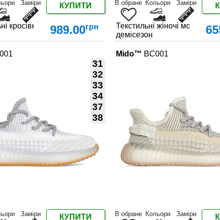
льори
Заміри
В обране
Кольори
Заміри
КУПИТИ
ні кросівки літо з текстилю та шкіри на шнурівці
Текстильні жіночі мокасини 
грн
989.00
65
демісезон
001
Mido™
BC001
31
32
33
34
ДЕТАЛЬНІШЕ
ДЕТАЛЬНІШЕ
37
38
льори
Заміри
В обране
Кольори
Заміри
КУПИТИ