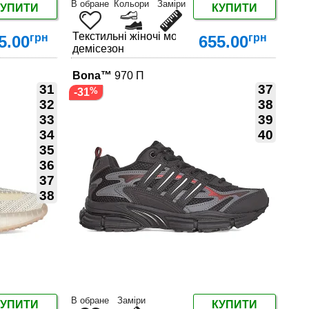
В обране
Кольори
Заміри
КУПИТИ
КУПИТИ
на амортизуючій підошві — Купити в Україні
Текстильні жіночі мокасини на амортизуючій п
грн
грн
5.00
655.00
демісезон
Bona™
970 П
31
37
-31
32
38
33
39
34
40
ДЕТАЛЬНІШЕ
35
36
37
38
В обране
Заміри
КУПИТИ
КУПИТИ