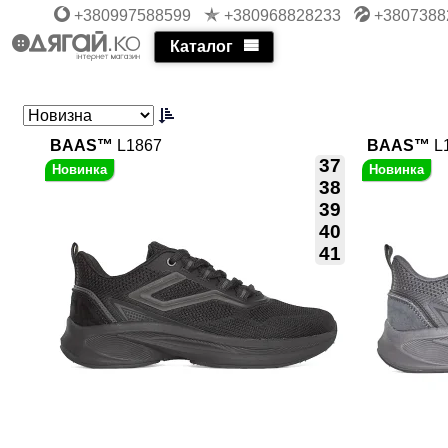
+380997588599
+380968828233
+3807388
Каталог
BAAS™
L1867
BAAS™
L
37
38
39
40
41