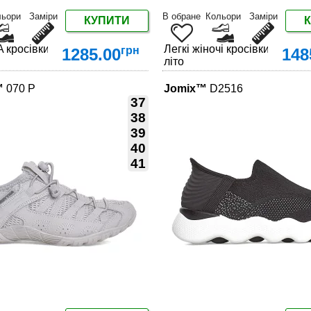
льори
Заміри
В обране
Кольори
Заміри
КУПИТИ
нової колекції
росівки весняно-літні – дихаючі моделі з нової колекції
Легкі жіночі кросівки на де
грн
1285.00
148
літо
™
070 P
Jomix™
D2516
37
38
39
40
ДЕТАЛЬНІШЕ
ДЕТАЛЬНІШЕ
41