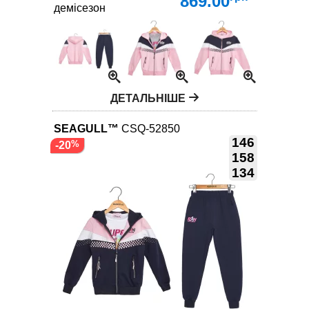
869.00
демісезон
ДЕТАЛЬНІШЕ
SEAGULL™
CSQ-52850
146
-20
158
134