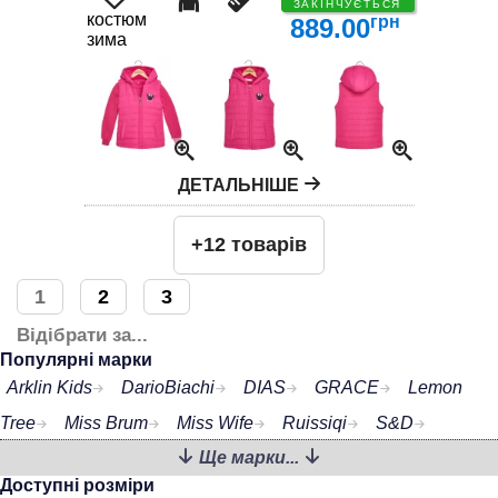
ЗАКІНЧУЄТЬСЯ
костюм
грн
889.00
зима
ДЕТАЛЬНІШЕ
+12 товарів
1
2
3
Відібрати за...
Популярні марки
Arklin Kids
DarioBiachi
DIAS
GRACE
Lemon
Tree
Miss Brum
Miss Wife
Ruissiqi
S&D
Ще марки...
SEAGULL
TAURUS
Доступні розміри