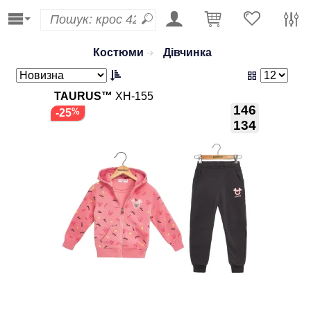
Костюми
Дівчинка
TAURUS™
XH-155
146
-25
134