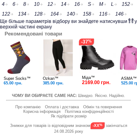
4
6
8
10
12
14
16
S
M
L
152
122
134
128
164
140
158
116
146
Ще більше параметрів відбору ви знайдете натиснувши
у
верхній частині екрану
Рекомендовані товари
-37
Міда™
Super Socks™
Ozkan™
ASMA™
2169.00 грн.
65.00 грн.
385.00 грн.
525.00 г
ЧОМУ ВИ ОБИРАЄТЕ САМЕ НАС:
Швидко. Якісно. Надійно.
Про компанію
Оплата і доставка
Обмін та повернення
Корисна інформація
Політика конфіденційності
Як підібрати розмір
Знижки для товарів із відповідним значком
закінчаться
-XX
24.08.2026 року