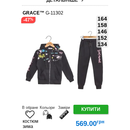
ДЕТАЛЬНІШЕ
GRACE™
G-11302
164
-47
158
146
152
134
В обране
Кольори
Заміри
КУПИТИ
костюм
грн
569.00
зима