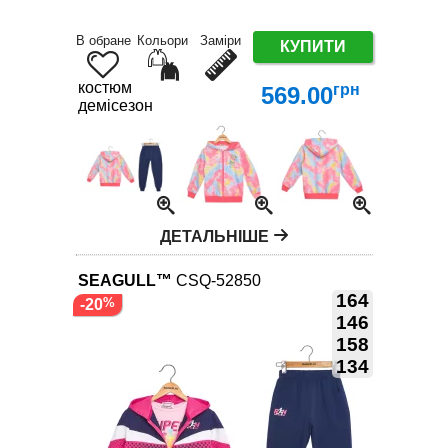
В обране
Кольори
Заміри
КУПИТИ
костюм
грн
569.00
демісезон
ДЕТАЛЬНІШЕ
SEAGULL™
CSQ-52850
164
-20
146
158
134