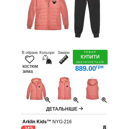
В обране
Кольори
Заміри
ТОВАР
КУПИТИ
ЗАКІНЧУЄТЬСЯ
костюм
грн
889.00
зима
ДЕТАЛЬНІШЕ
Arklin Kids™
NYG-216
8
-24