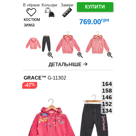
В обране
Кольори
Заміри
КУПИТИ
костюм
грн
769.00
зима
ДЕТАЛЬНІШЕ
GRACE™
G-11302
164
-47
158
146
152
134