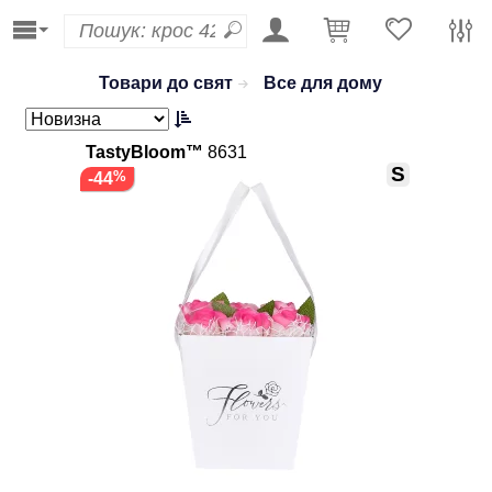
Товари до свят
Все для дому
TastyBloom™
8631
S
-44