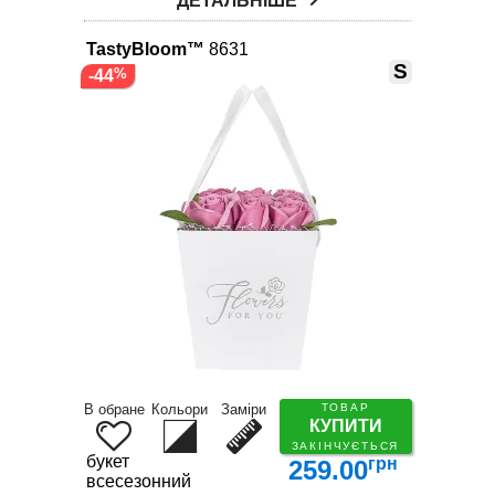
ДЕТАЛЬНІШЕ
TastyBloom™
8631
S
-44
В обране
Кольори
Заміри
ТОВАР
КУПИТИ
ЗАКІНЧУЄТЬСЯ
букет
грн
259.00
всесезонний