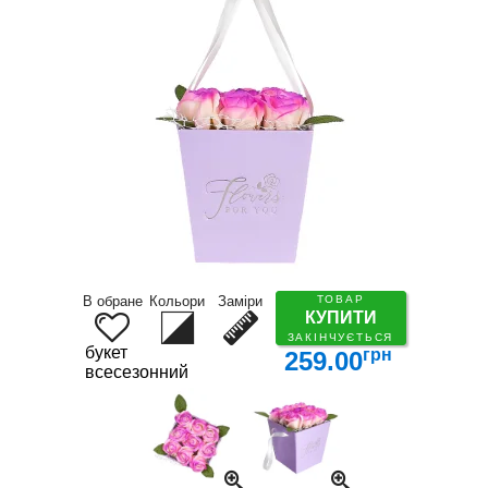
В обране
Кольори
Заміри
ТОВАР
КУПИТИ
ЗАКІНЧУЄТЬСЯ
букет
грн
259.00
всесезонний