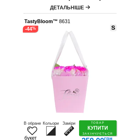
ДЕТАЛЬНІШЕ
TastyBloom™
8631
S
-44
В обране
Кольори
Заміри
ТОВАР
КУПИТИ
ЗАКІНЧУЄТЬСЯ
букет
грн