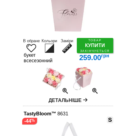
В обране
Кольори
Заміри
ТОВАР
КУПИТИ
ЗАКІНЧУЄТЬСЯ
букет
грн
259.00
всесезонний
ДЕТАЛЬНІШЕ
TastyBloom™
8631
S
-44