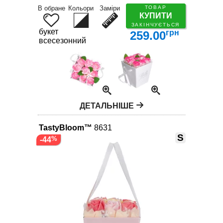
В обране
Кольори
Заміри
ТОВАР
КУПИТИ
ЗАКІНЧУЄТЬСЯ
букет
грн
259.00
всесезонний
ДЕТАЛЬНІШЕ
TastyBloom™
8631
S
-44