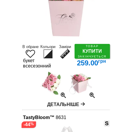
В обране
Кольори
Заміри
ТОВАР
КУПИТИ
ЗАКІНЧУЄТЬСЯ
букет
грн
259.00
всесезонний
ДЕТАЛЬНІШЕ
TastyBloom™
8631
S
-44