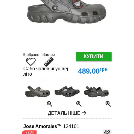
В обране
Заміри
КУПИТИ
Сабо чоловічі універсальні EVA 41-46 | Купити к
грн
489.00
літо
ДЕТАЛЬНІШЕ
Jose Amorales™
124101
42
-15