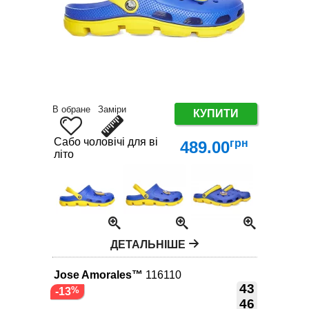
В обране
Заміри
КУПИТИ
Сабо чоловічі для відпочинку та пляжу EVA | Роз
грн
489.00
літо
ДЕТАЛЬНІШЕ
Jose Amorales™
116110
43
-13
46