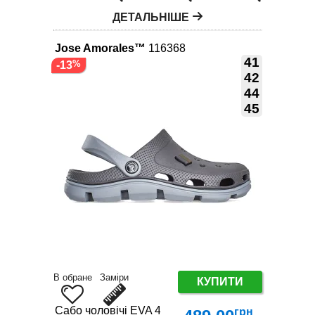
ДЕТАЛЬНІШЕ
Jose Amorales™
116368
41
-13
42
44
45
В обране
Заміри
КУПИТИ
Сабо чоловічі EVA 41-46 | Літні крокси чоловічі сі
грн