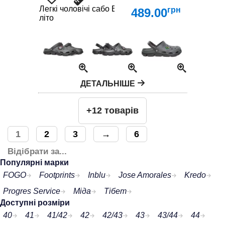
Легкі чоловічі сабо EVA для літа | Комфортні крок
грн
489.00
літо
ДЕТАЛЬНІШЕ
+12 товарів
1
2
3
→
6
Відібрати за...
Популярні марки
FOGO
Footprints
Inblu
Jose Amorales
Kredo
Progres Service
Міда
Тібет
Доступні розміри
40
41
41/42
42
42/43
43
43/44
44