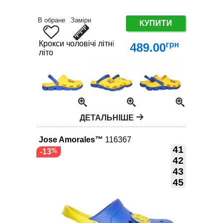
В обране
Заміри
КУПИТИ
Крокси чоловічі літні EVA 41-46 – легкі та комфор
грн
489.00
літо
ДЕТАЛЬНІШЕ
Jose Amorales™
116367
41
-13
42
43
45