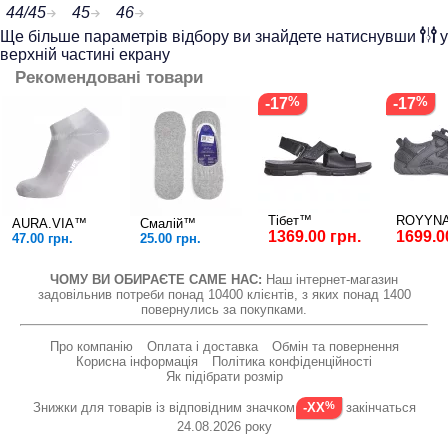
44/45
45
46
Ще більше параметрів відбору ви знайдете натиснувши
у
верхній частині екрану
Рекомендовані товари
-17
-17
Тібет™
ROYYN
AURA.VIA™
Смалій™
1369.00 грн.
1699.0
47.00 грн.
25.00 грн.
ЧОМУ ВИ ОБИРАЄТЕ САМЕ НАС:
Наш інтернет-магазин
задовільнив потреби понад 10400 клієнтів, з яких понад 1400
повернулись за покупками.
Про компанію
Оплата і доставка
Обмін та повернення
Корисна інформація
Політика конфіденційності
Як підібрати розмір
Знижки для товарів із відповідним значком
закінчаться
-XX
24.08.2026 року