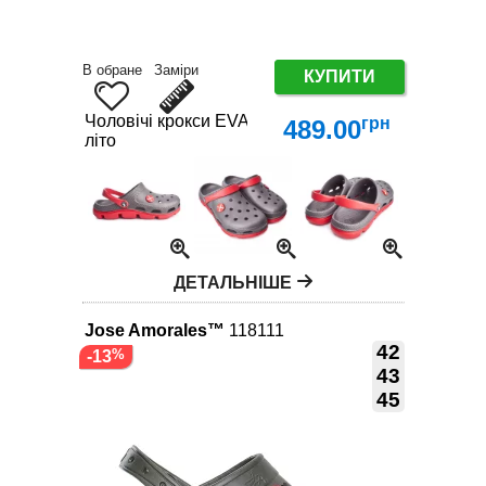
В обране
Заміри
КУПИТИ
Чоловічі крокси EVA сірі | Зручне літнє взуття вел
грн
489.00
літо
ДЕТАЛЬНІШЕ
Jose Amorales™
118111
42
-13
43
45