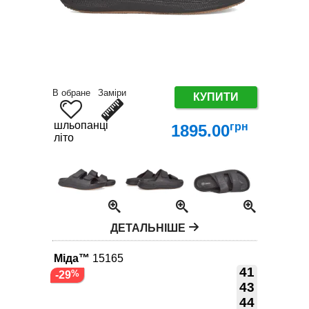
В обране
Заміри
КУПИТИ
шльопанці
грн
1895.00
літо
ДЕТАЛЬНІШЕ
Міда™
15165
41
-29
43
44