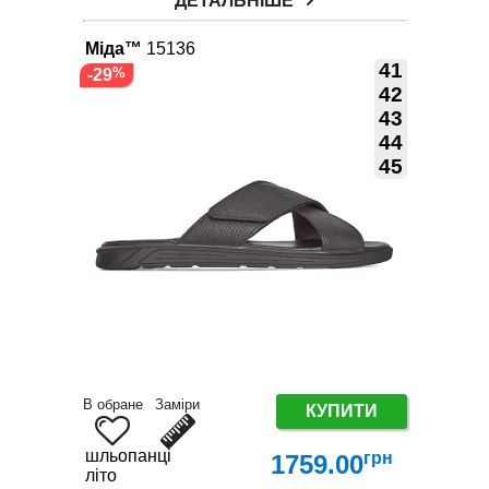
ДЕТАЛЬНІШЕ
Міда™
15136
41
-29
42
43
44
45
В обране
Заміри
КУПИТИ
шльопанці
грн
1759.00
літо