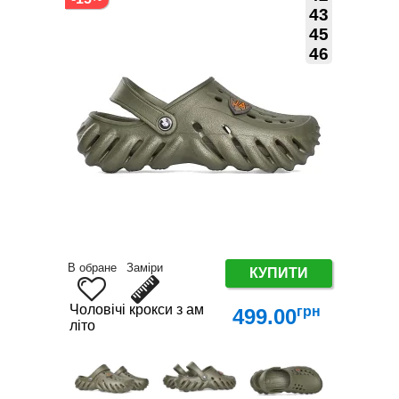
43
45
46
В обране
Заміри
КУПИТИ
Чоловічі крокси з амортизацією — Найлегше взутт
грн
499.00
літо