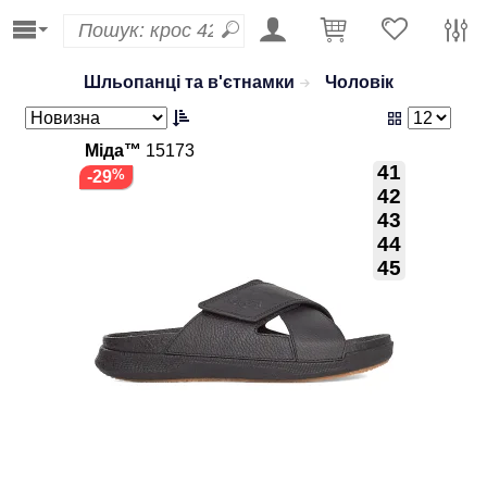
Шльопанці та в'єтнамки
Чоловік
Міда™
15173
41
-29
42
43
44
45