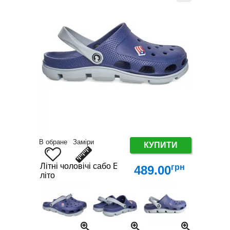
В обране
Заміри
КУПИТИ
Літні чоловічі сабо EVA – легке взуття для дому, д
грн
489.00
літо