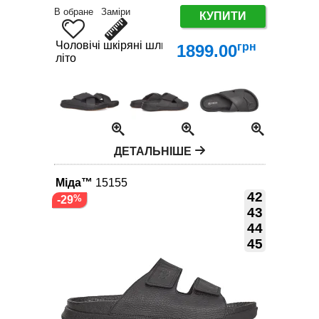
В обране
Заміри
КУПИТИ
Чоловічі шкіряні шльопанці МІДА купити в Україні
грн
1899.00
літо
ДЕТАЛЬНІШЕ
Міда™
15155
42
-29
43
44
45