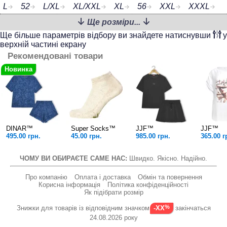
L
52
L/XL
XL/XXL
XL
56
XXL
XXXL
Ще розміри...
4XL
62
5XL
6XL
7XL
8XL
Ще більше параметрів відбору ви знайдете натиснувши
у
верхній частині екрану
Рекомендовані товари
DINAR™
Super Socks™
JJF™
JJF™
495.00 грн.
45.00 грн.
985.00 грн.
365.00 г
ЧОМУ ВИ ОБИРАЄТЕ САМЕ НАС:
Швидко. Якісно. Надійно.
Про компанію
Оплата і доставка
Обмін та повернення
Корисна інформація
Політика конфіденційності
Як підібрати розмір
Знижки для товарів із відповідним значком
закінчаться
-XX
24.08.2026 року