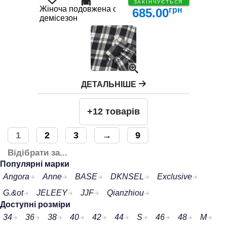
ЗАКІНЧУЄТЬСЯ
Жіноча подовжена сорочка в клітинку зі стразами
грн
685.00
демісезон
ДЕТАЛЬНІШЕ
+12 товарів
1
2
3
→
9
Відібрати за...
Популярні марки
Angora
Anne
BASE
DKNSEL
Exclusive
G.&ot
JELEEY
JJF
Qianzhiou
Доступні розміри
34
36
38
40
42
44
S
46
48
M