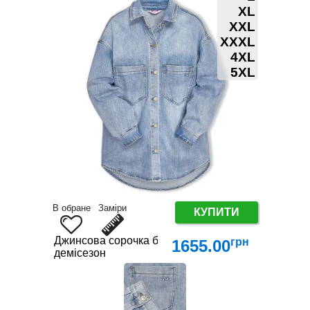
XL
XXL
XXXL
4XL
5XL
В обране
Заміри
КУПИТИ
Джинсова сорочка батал (100% бавовна) — Демі
грн
1655.00
демісезон