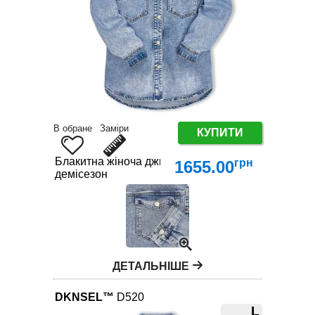
В обране
Заміри
КУПИТИ
Блакитна жіноча джинсова сорочка великих розмі
грн
1655.00
демісезон
ДЕТАЛЬНІШЕ
DKNSEL™
D520
L