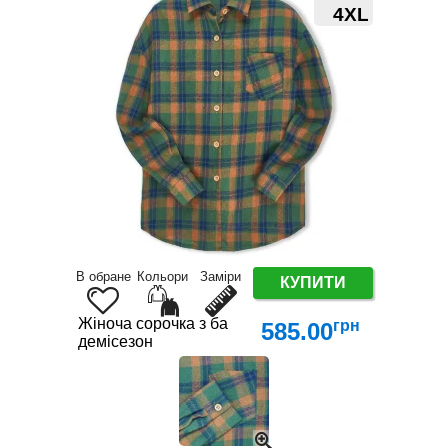
4XL
В обране
Кольори
Заміри
КУПИТИ
Жіноча сорочка з бавовни XL-4XL – трендова клі
грн
585.00
демісезон