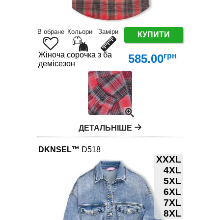
В обране
Кольори
Заміри
КУПИТИ
Жіноча сорочка з бавовни XL-4XL – трендова клі
грн
585.00
демісезон
ДЕТАЛЬНІШЕ
DKNSEL™
D518
XXXL
4XL
5XL
6XL
7XL
8XL