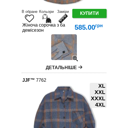
В обране
Кольори
Заміри
КУПИТИ
Жіноча сорочка з бавовни XL-4XL – трендова клі
грн
585.00
демісезон
ДЕТАЛЬНІШЕ
JJF™
7762
XL
XXL
XXXL
4XL