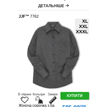
ДЕТАЛЬНІШЕ
JJF™
7762
XL
XXL
XXXL
В обране
Кольори
Заміри
КУПИТИ
Жіноча сорочка з бавовни XL-4XL – трендова клі
грн