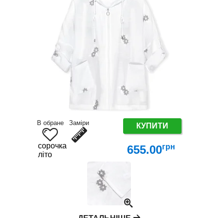
В обране
Заміри
КУПИТИ
сорочка
грн
655.00
літо