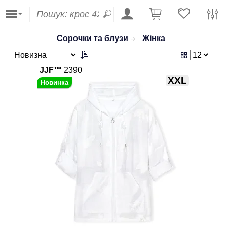
Сорочки та блузи
Жінка
JJF™
2390
XXL