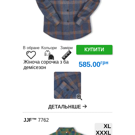
В обране
Кольори
Заміри
КУПИТИ
Жіноча сорочка з бавовни XL-4XL – трендова клі
грн
585.00
демісезон
ДЕТАЛЬНІШЕ
JJF™
7762
XL
XXXL