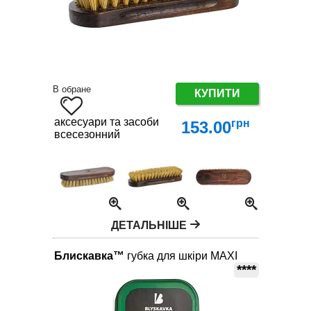
В обране
КУПИТИ
аксесуари та засоби по догляду за взуттям
грн
153.00
всесезонний
ДЕТАЛЬНІШЕ
Блискавка™
губка для шкіри MAXI
****