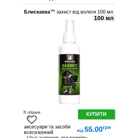
Блискавка™
захист від вологи 100 мл
100 мл
В обране
КУПИТИ
аксесуари та засоби по догляду за взуттям
грн
55.00
від
всесезонний
Ціна залежить від розміру