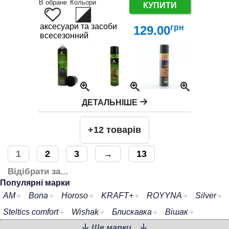
В обране
Кольори
КУПИТИ
аксесуари та засоби по догляду за взуттям
грн
129.00
всесезонний
ДЕТАЛЬНІШЕ
+12 товарів
1
2
3
→
13
Відібрати за...
Популярні марки
AM
Bona
Horoso
KRAFT+
ROYYNA
Silver
Steltics comfort
Wishak
Блискавка
Вішак
Ще марки...
ОДЕВАЙ.ка