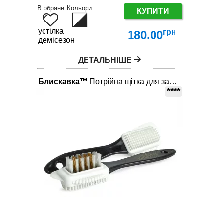
В обране
Кольори
КУПИТИ
устілка
грн
180.00
демісезон
ДЕТАЛЬНІШЕ
Блискавка™
Потрійна щітка для замші нубуку
****