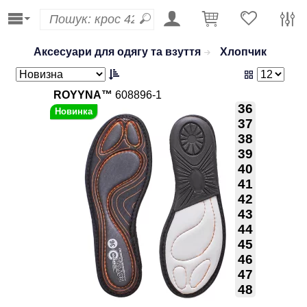
Аксесуари для одягу та взуття
Хлопчик
ROYYNA™
608896-1
36
37
38
39
40
41
42
43
44
45
46
47
48