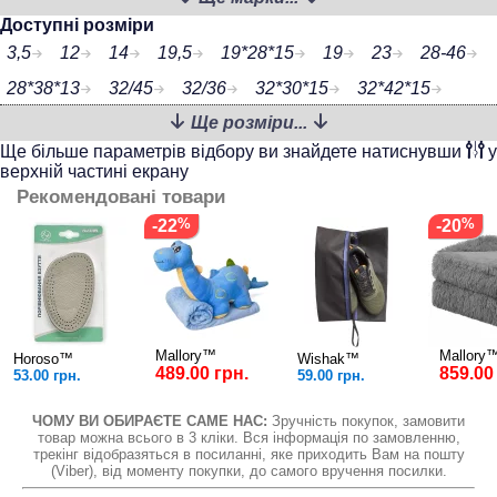
Доступні розміри
3,5
12
14
19,5
19*28*15
19
23
28-46
28*38*13
32/45
32/36
32*30*15
32*42*15
Ще розміри...
35/47
35/41
35
35/40
35*40
36
36/41
Ще більше параметрів відбору ви знайдете натиснувши
у
36/46
36/44
37
38
39
39x26x11
40
41
верхній частині екрану
42
Рекомендовані товари
42-48
43
44
45
46
47
48
49
-22
-20
100 мл
110
107
2.1
2.8
3.5
420*250
100
Mallory™
Mallory
Horoso™
Wishak™
489.00 грн.
859.00
53.00 грн.
59.00 грн.
ЧОМУ ВИ ОБИРАЄТЕ САМЕ НАС:
Зручність покупок, замовити
товар можна всього в 3 кліки. Вся інформація по замовленню,
трекінг відобразяться в посиланні, яке приходить Вам на пошту
(Viber), від моменту покупки, до самого вручення посилки.