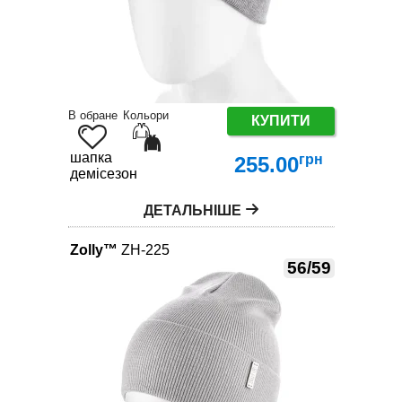
В обране
Кольори
КУПИТИ
шапка
грн
255.00
демісезон
ДЕТАЛЬНІШЕ
Zolly™
ZH-225
56/59