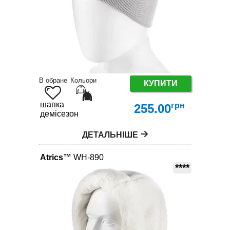
В обране
Кольори
КУПИТИ
шапка
грн
255.00
демісезон
ДЕТАЛЬНІШЕ
Atrics™
WH-890
****