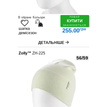
В обране
Кольори
ТОВАР
КУПИТИ
ЗАКІНЧУЄТЬСЯ
шапка
грн
255.00
демісезон
ДЕТАЛЬНІШЕ
Zolly™
ZH-225
56/59