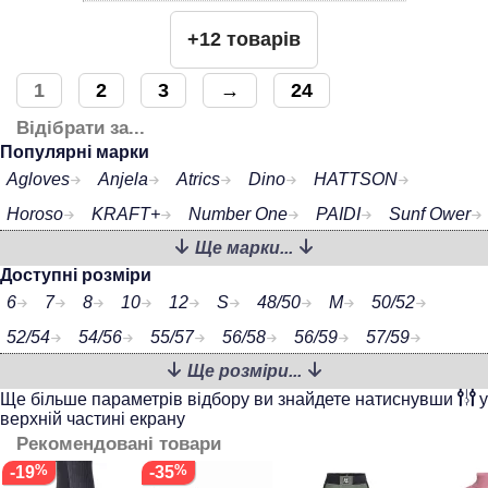
+12 товарів
1
2
3
→
24
Відібрати за...
Популярні марки
Agloves
Anjela
Atrics
Dino
HATTSON
Horoso
KRAFT+
Number One
PAIDI
Sunf Ower
Ще марки...
TALVI
Zolly
Доступні розміри
6
7
8
10
12
S
48/50
M
50/52
52/54
54/56
55/57
56/58
56/59
57/59
Ще розміри...
58/60
Ще більше параметрів відбору ви знайдете натиснувши
у
верхній частині екрану
Рекомендовані товари
-19
-35