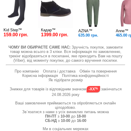
Kid Step™
Кадар™
AZNA™
Anne™
159.00 грн.
1399.00 грн.
635.00 грн.
465.00 г
ЧОМУ ВИ ОБИРАЄТЕ САМЕ НАС:
Зручність покупок, замовити
товар можна всього в 3 кліки. Вся інформація по замовленню,
трекінг відобразяться в посиланні, яке приходить Вам на пошту
(Viber), від моменту покупки, до самого вручення посилки.
Про компанію
Оплата і доставка
Обмін та повернення
Корисна інформація
Політика конфіденційності
Як підібрати розмір
Знижки для товарів із відповідним значком
закінчаться
-XX
24.08.2026 року
Ваші замовлення приймаються та обробляються онлайн
цілодобово.
Зв`язатися з нами з усіх виниклих питань можна
ПН-ПТ
з
10-00
до
18-00
СБ-НД
з
10-00
до
16-00
Ми в соціальних мережах