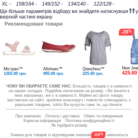
XL
158/164
146/152
134/140
122/128
Ще більше параметрів відбору ви знайдете натиснувши
у
верхній частині екрану
Рекомендовані товари
-28
New Je
Містрал™
Allshoes™
Qianzhiou™
425.00
1265.00 грн.
985.00 грн.
225.00 грн.
ЧОМУ ВИ ОБИРАЄТЕ САМЕ НАС:
Більшість товарів є в наявності
на наших складах. Подвійне натискання на розмір, і Ви бачите в
яких магазинах, він є в наявності. Майже всі фото товару,
виставлені на сайті, зроблені власноруч і повністю співпадають з
реальним товаром, тобто Ви купуєте саме те, що бачите.
Про компанію
Оплата і доставка
Обмін та повернення
Корисна інформація
Політика конфіденційності
Як підібрати розмір
Знижки для товарів із відповідним значком
закінчаться
-XX