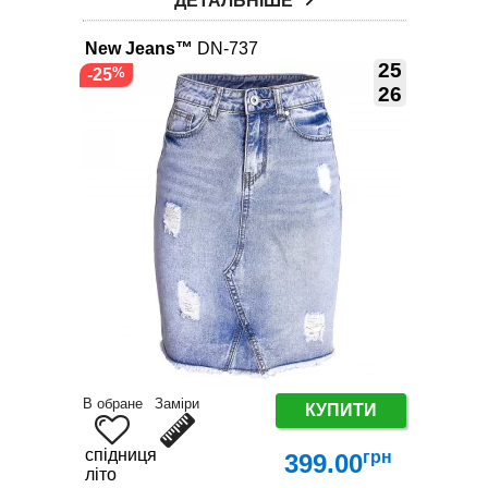
ДЕТАЛЬНІШЕ
New Jeans™
DN-737
25
-25
26
В обране
Заміри
КУПИТИ
спідниця
грн
399.00
літо