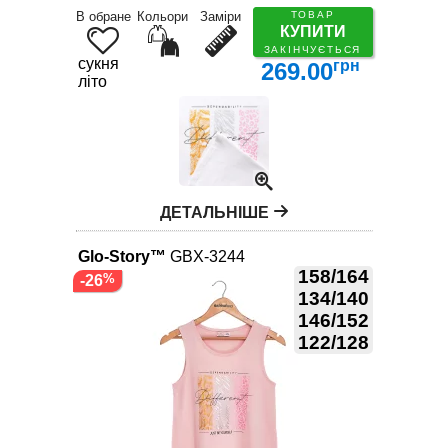
В обране
Кольори
Заміри
ТОВАР
КУПИТИ
ЗАКІНЧУЄТЬСЯ
сукня
грн
269.00
літо
ДЕТАЛЬНІШЕ
Glo-Story™
GBX-3244
158/164
-26
134/140
146/152
122/128