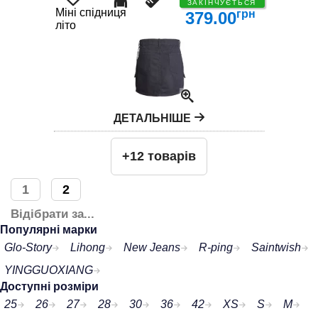
ЗАКІНЧУЄТЬСЯ
Міні спідниця
грн
379.00
літо
ДЕТАЛЬНІШЕ
+12 товарів
1
2
Відібрати за...
Популярні марки
Glo-Story
Lihong
New Jeans
R-ping
Saintwish
YINGGUOXIANG
Доступні розміри
25
26
27
28
30
36
42
XS
S
M