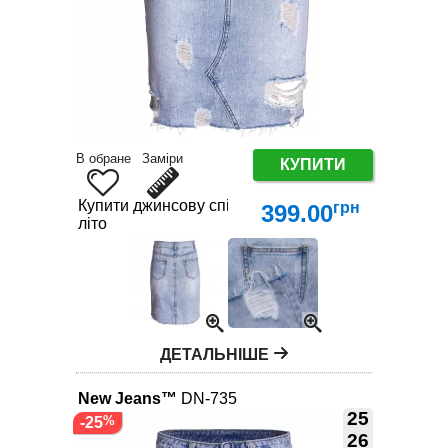
В обране
Заміри
КУПИТИ
Купити джинсову спідницю середньої довжини
грн
399.00
літо
ДЕТАЛЬНІШЕ
New Jeans™
DN-735
25
-25
26