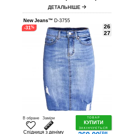
ДЕТАЛЬНІШЕ
New Jeans™
D-3755
26
-31
27
В обране
Заміри
ТОВАР
КУПИТИ
ЗАКІНЧУЄТЬСЯ
Спідниця з деніму
грн