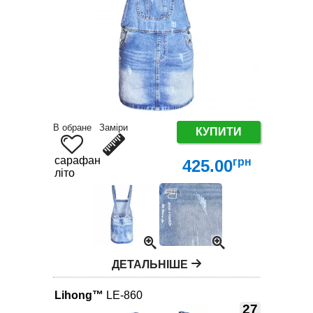
В обране
Заміри
КУПИТИ
сарафан
грн
425.00
літо
ДЕТАЛЬНІШЕ
Lihong™
LE-860
27