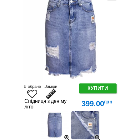
В обране
Заміри
КУПИТИ
Спідниця з деніму
грн
399.00
літо