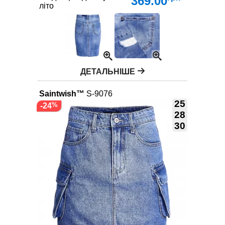
369.00
літо
ДЕТАЛЬНІШЕ
Saintwish™
S-9076
25
-24
28
30