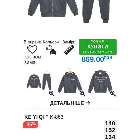
В обране
Кольори
Заміри
ТОВАР
КУПИТИ
ЗАКІНЧУЄТЬСЯ
костюм
грн
869.00
зима
ДЕТАЛЬНІШЕ
KE YI QI™
K-863
140
-36
152
134