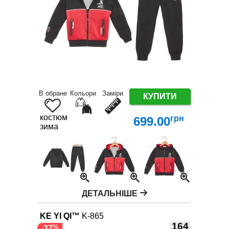
В обране
Кольори
Заміри
КУПИТИ
костюм
грн
699.00
зима
ДЕТАЛЬНІШЕ
KE YI QI™
K-865
164
-37