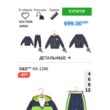
В обране
Кольори
Заміри
КУПИТИ
костюм
грн
699.00
зима
ДЕТАЛЬНІШЕ
S&D™
KK-1286
4
-40
6
8
12