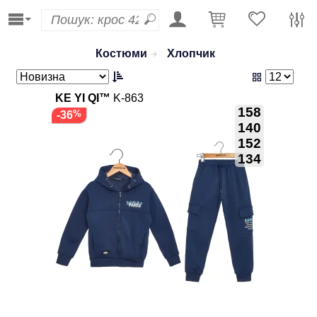
Костюми
Хлопчик
KE YI QI™
K-863
158
-36
140
152
134