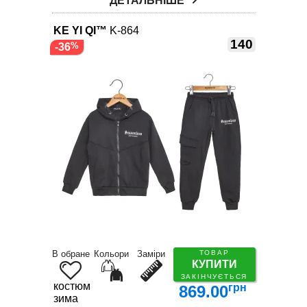
ДЕТАЛЬНІШЕ
KE YI QI™
K-864
140
-36
В обране
Кольори
Заміри
ТОВАР
КУПИТИ
ЗАКІНЧУЄТЬСЯ
костюм
грн
869.00
зима