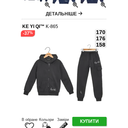
ДЕТАЛЬНІШЕ
KE YI QI™
K-865
170
-37
176
158
В обране
Кольори
Заміри
КУПИТИ