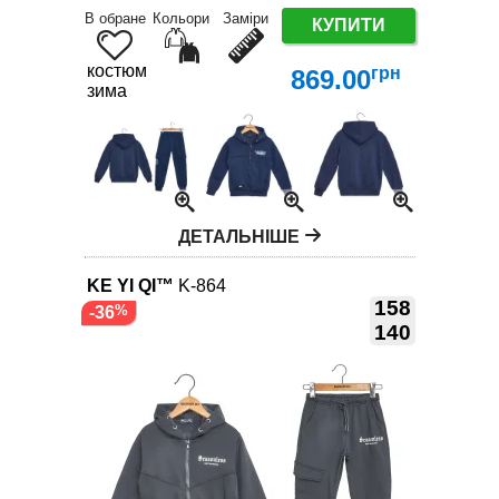
В обране
Кольори
Заміри
КУПИТИ
костюм
грн
869.00
зима
ДЕТАЛЬНІШЕ
KE YI QI™
K-864
158
-36
140