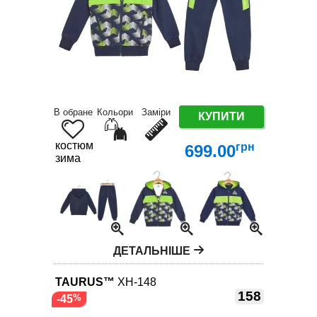
В обране
Кольори
Заміри
КУПИТИ
костюм
грн
699.00
зима
ДЕТАЛЬНІШЕ
TAURUS™
XH-148
158
-45