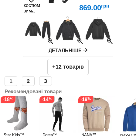
костюм
грн
869.00
зима
ДЕТАЛЬНІШЕ
+12 товарів
1
2
3
Рекомендовані товари
-18
-14
-19
Star Kids™
Dorea™
NANA™
DAYAN